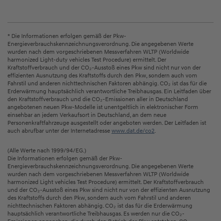
* Die Informationen erfolgen gemäß der Pkw-
Energieverbrauchskennzeichnungsverordnung. Die angegebenen Werte
wurden nach dem vorgeschriebenen Messverfahren WLTP (Worldwide
harmonized Light-duty vehicles Test Procedure) ermittelt. Der
Kraftstoffverbrauch und der CO₂-Ausstoß eines Pkw sind nicht nur von der
effizienten Ausnutzung des Kraftstoffs durch den Pkw, sondern auch vom
Fahrstil und anderen nichttechnischen Faktoren abhängig. CO₂ ist das für die
Erderwärmung hauptsächlich verantwortliche Treibhausgas. Ein Leitfaden über
den Kraftstoffverbrauch und die CO₂-Emissionen aller in Deutschland
angebotenen neuen Pkw-Modelle ist unentgeltlich in elektronischer Form
einsehbar an jedem Verkaufsort in Deutschland, an dem neue
Personenkraftfahrzeuge ausgestellt oder angeboten werden. Der Leitfaden ist
auch abrufbar unter der Internetadresse
www.dat.de/co2
.
(Alle Werte nach 1999/94/EG.)
Die Informationen erfolgen gemäß der Pkw-
Energieverbrauchskennzeichnungsverordnung. Die angegebenen Werte
wurden nach dem vorgeschriebenen Messverfahren WLTP (Worldwide
harmonized Light vehicles Test Procedure) ermittelt. Der Kraftstoffverbrauch
und der CO₂-Ausstoß eines Pkw sind nicht nur von der effizienten Ausnutzung
des Kraftstoffs durch den Pkw, sondern auch vom Fahrstil und anderen
nichttechnischen Faktoren abhängig. CO₂ ist das für die Erderwärmung
hauptsächlich verantwortliche Treibhausgas. Es werden nur die CO₂-