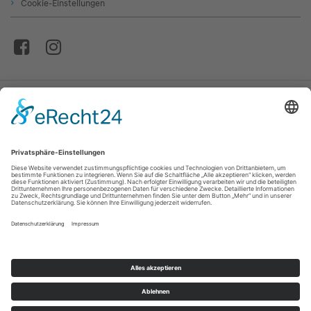
Cookie-Einstellungen
© Autohaus Stanglmair GmbH & Co. Betriebs KG
* Die Informationen erfolgen gemäß der Pkw-
Energieverbrauchskennzeichnungsverordnung. Die angegebenen Werte
wurden nach dem vorgeschriebenen Messverfahren WLTP (Worldwide
harmonized Light-duty vehicles Test Procedure) ermittelt. Der
Kraftstoffverbrauch und der CO₂-Ausstoß eines Pkw sind nicht nur von der
effizienten Ausnutzung des Kraftstoffs durch den Pkw, sondern auch vom
Fahrstil und anderen nichttechnischen Faktoren abhängig. CO₂ ist das für die
Erderwärmung hauptsächlich verantwortliche Treibhausgas. Ein Leitfaden
über den Kraftstoffverbrauch und die CO₂-Emissionen aller in Deutschland
angebotenen neuen Pkw-Modelle ist unentgeltlich in elektronischer Form
einsehbar an jedem Verkaufsort in Deutschland, an dem neue
Personenkraftfahrzeuge ausgestellt oder angeboten werden. Der Leitfaden ist
auch abrufbar unter der Internetadresse
www.dat.de/co2
Bildquellen: Hyundai Motor Deutschland GmbH / Opel Automobile GmbH /
Autohaus Stanglmair GmbH & Co. Betriebs KG / CROSSCAMP; Basti Hansen /