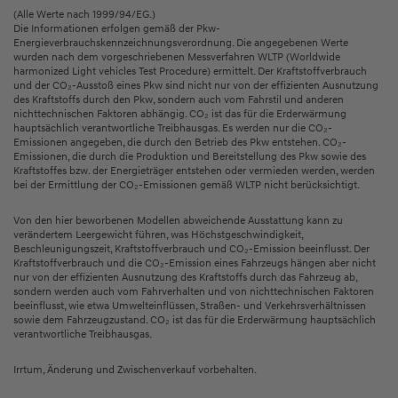
(Alle Werte nach 1999/94/EG.)
Die Informationen erfolgen gemäß der Pkw-
Energieverbrauchskennzeichnungsverordnung. Die angegebenen Werte
wurden nach dem vorgeschriebenen Messverfahren WLTP (Worldwide
harmonized Light vehicles Test Procedure) ermittelt. Der Kraftstoffverbrauch
und der CO₂-Ausstoß eines Pkw sind nicht nur von der effizienten Ausnutzung
des Kraftstoffs durch den Pkw, sondern auch vom Fahrstil und anderen
nichttechnischen Faktoren abhängig. CO₂ ist das für die Erderwärmung
hauptsächlich verantwortliche Treibhausgas. Es werden nur die CO₂-
Emissionen angegeben, die durch den Betrieb des Pkw entstehen. CO₂-
Emissionen, die durch die Produktion und Bereitstellung des Pkw sowie des
Kraftstoffes bzw. der Energieträger entstehen oder vermieden werden, werden
bei der Ermittlung der CO₂-Emissionen gemäß WLTP nicht berücksichtigt.
Von den hier beworbenen Modellen abweichende Ausstattung kann zu
verändertem Leergewicht führen, was Höchstgeschwindigkeit,
Beschleunigungszeit, Kraftstoffverbrauch und CO₂-Emission beeinflusst. Der
Kraftstoffverbrauch und die CO₂-Emission eines Fahrzeugs hängen aber nicht
nur von der effizienten Ausnutzung des Kraftstoffs durch das Fahrzeug ab,
sondern werden auch vom Fahrverhalten und von nichttechnischen Faktoren
beeinflusst, wie etwa Umwelteinflüssen, Straßen- und Verkehrsverhältnissen
sowie dem Fahrzeugzustand. CO₂ ist das für die Erderwärmung hauptsächlich
verantwortliche Treibhausgas.
Irrtum, Änderung und Zwischenverkauf vorbehalten.