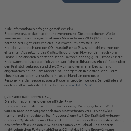
* Die Informationen erfolgen gemäß der Pkw-
Energieverbrauchskennzeichnungsverordnung. Die angegebenen Werte
wurden nach dem vorgeschriebenen Messverfahren WLTP (Worldwide
harmonized Light-duty vehicles Test Procedure) ermittelt. Der
Kraftstoffverbrauch und der CO₂-Ausstoß eines Pkw sind nicht nur von der
effizienten Ausnutzung des Kraftstoffs durch den Pkw, sondern auch vom
Fahrstil und anderen nichttechnischen Faktoren abhängig. CO₂ ist das für die
Erderwärmung hauptsächlich verantwortliche Treibhausgas. Ein Leitfaden über
den Kraftstoffverbrauch und die CO₂-Emissionen aller in Deutschland
angebotenen neuen Pkw-Modelle ist unentgeltlich in elektronischer Form
einsehbar an jedem Verkaufsort in Deutschland, an dem neue
Personenkraftfahrzeuge ausgestellt oder angeboten werden. Der Leitfaden ist
auch abrufbar unter der Internetadresse
www.dat.de/co2
.
(Alle Werte nach 1999/94/EG.)
Die Informationen erfolgen gemäß der Pkw-
Energieverbrauchskennzeichnungsverordnung. Die angegebenen Werte
wurden nach dem vorgeschriebenen Messverfahren WLTP (Worldwide
harmonized Light vehicles Test Procedure) ermittelt. Der Kraftstoffverbrauch
und der CO₂-Ausstoß eines Pkw sind nicht nur von der effizienten Ausnutzung
des Kraftstoffs durch den Pkw, sondern auch vom Fahrstil und anderen
nichttechnischen Faktoren abhängig. CO₂ ist das für die Erderwärmung