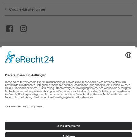
Cookie-Einstellungen
© Autohaus Stanglmair GmbH & Co. Betriebs KG
* Die Informationen erfolgen gemäß der Pkw-
Energieverbrauchskennzeichnungsverordnung. Die angegebenen Werte
wurden nach dem vorgeschriebenen Messverfahren WLTP (Worldwide
harmonized Light-duty vehicles Test Procedure) ermittelt. Der
Kraftstoffverbrauch und der CO₂-Ausstoß eines Pkw sind nicht nur von der
effizienten Ausnutzung des Kraftstoffs durch den Pkw, sondern auch vom
Fahrstil und anderen nichttechnischen Faktoren abhängig. CO₂ ist das für die
Erderwärmung hauptsächlich verantwortliche Treibhausgas. Ein Leitfaden
über den Kraftstoffverbrauch und die CO₂-Emissionen aller in Deutschland
angebotenen neuen Pkw-Modelle ist unentgeltlich in elektronischer Form
einsehbar an jedem Verkaufsort in Deutschland, an dem neue
Personenkraftfahrzeuge ausgestellt oder angeboten werden. Der Leitfaden ist
auch abrufbar unter der Internetadresse
www.dat.de/co2