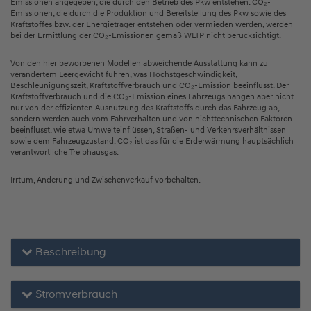
Emissionen angegeben, die durch den Betrieb des Pkw entstehen. CO₂-
Emissionen, die durch die Produktion und Bereitstellung des Pkw sowie des
Kraftstoffes bzw. der Energieträger entstehen oder vermieden werden, werden
bei der Ermittlung der CO₂-Emissionen gemäß WLTP nicht berücksichtigt.
Von den hier beworbenen Modellen abweichende Ausstattung kann zu
verändertem Leergewicht führen, was Höchstgeschwindigkeit,
Beschleunigungszeit, Kraftstoffverbrauch und CO₂-Emission beeinflusst. Der
Kraftstoffverbrauch und die CO₂-Emission eines Fahrzeugs hängen aber nicht
nur von der effizienten Ausnutzung des Kraftstoffs durch das Fahrzeug ab,
sondern werden auch vom Fahrverhalten und von nichttechnischen Faktoren
beeinflusst, wie etwa Umwelteinflüssen, Straßen- und Verkehrsverhältnissen
sowie dem Fahrzeugzustand. CO₂ ist das für die Erderwärmung hauptsächlich
verantwortliche Treibhausgas.
Irrtum, Änderung und Zwischenverkauf vorbehalten.
Beschreibung
Stromverbrauch