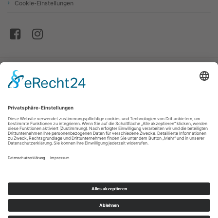
Cookie-Einstellungen
© Autohaus Stanglmair GmbH & Co. Betriebs KG
* Die Informationen erfolgen gemäß der Pkw-
Energieverbrauchskennzeichnungsverordnung. Die angegebenen Werte
wurden nach dem vorgeschriebenen Messverfahren WLTP (Worldwide
harmonized Light-duty vehicles Test Procedure) ermittelt. Der
Kraftstoffverbrauch und der CO₂-Ausstoß eines Pkw sind nicht nur von der
effizienten Ausnutzung des Kraftstoffs durch den Pkw, sondern auch vom
Fahrstil und anderen nichttechnischen Faktoren abhängig. CO₂ ist das für die
Erderwärmung hauptsächlich verantwortliche Treibhausgas. Ein Leitfaden
über den Kraftstoffverbrauch und die CO₂-Emissionen aller in Deutschland
angebotenen neuen Pkw-Modelle ist unentgeltlich in elektronischer Form
einsehbar an jedem Verkaufsort in Deutschland, an dem neue
Personenkraftfahrzeuge ausgestellt oder angeboten werden. Der Leitfaden ist
auch abrufbar unter der Internetadresse
www.dat.de/co2
Bildquellen: Hyundai Motor Deutschland GmbH / Opel Automobile GmbH /
Autohaus Stanglmair GmbH & Co. Betriebs KG / CROSSCAMP; Basti Hansen /