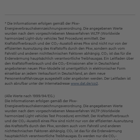
* Die Informationen erfolgen gemäß der Pkw-
Energieverbrauchskennzeichnungsverordnung. Die angegebenen Werte
wurden nach dem vorgeschriebenen Messverfahren WLTP (Worldwide
harmonized Light-duty vehicles Test Procedure) ermittelt. Der
Kraftstoffverbrauch und der CO₂-Ausstoß eines Pkw sind nicht nur von der
effizienten Ausnutzung des Kraftstoffs durch den Pkw, sondern auch vom
Fahrstil und anderen nichttechnischen Faktoren abhängig. CO₂ ist das für die
Erderwärmung hauptsächlich verantwortliche Treibhausgas. Ein Leitfaden über
den Kraftstoffverbrauch und die CO₂-Emissionen aller in Deutschland
angebotenen neuen Pkw-Modelle ist unentgeltlich in elektronischer Form
einsehbar an jedem Verkaufsort in Deutschland, an dem neue
Personenkraftfahrzeuge ausgestellt oder angeboten werden. Der Leitfaden ist
auch abrufbar unter der Internetadresse
www.dat.de/co2
.
(Alle Werte nach 1999/94/EG.)
Die Informationen erfolgen gemäß der Pkw-
Energieverbrauchskennzeichnungsverordnung. Die angegebenen Werte
wurden nach dem vorgeschriebenen Messverfahren WLTP (Worldwide
harmonized Light vehicles Test Procedure) ermittelt. Der Kraftstoffverbrauch
und der CO₂-Ausstoß eines Pkw sind nicht nur von der effizienten Ausnutzung
des Kraftstoffs durch den Pkw, sondern auch vom Fahrstil und anderen
nichttechnischen Faktoren abhängig. CO₂ ist das für die Erderwärmung
hauptsächlich verantwortliche Treibhausgas. Es werden nur die CO₂-