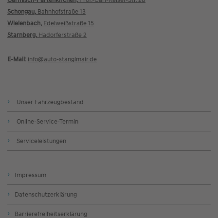
Garmisch-Partenkirchen,
Prof.-Carl-Reiser-Str. 28
Schongau,
Bahnhofstraße 13
Wielenbach,
Edelweißstraße 15
Starnberg,
Hadorferstraße 2
E-Mail:
info@
auto-stanglmair.de
Unser Fahrzeugbestand
Online-Service-Termin
Serviceleistungen
Impressum
Datenschutzerklärung
Barrierefreiheitserklärung