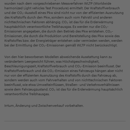
wurden nach dem vorgeschriebenen Messverfahren WLTP (Worldwide
harmonized Light vehicles Test Procedure) ermittelt. Der Kraftstoffverbrauch
und der CO₂-Ausstoß eines Pkw sind nicht nur von der effizienten Ausnutzung
des Kraftstoffs durch den Pkw, sondern auch vom Fahrstil und anderen
nichttechnischen Faktoren abhängig. CO₂ ist das für die Erderwärmung
hauptsächlich verantwortliche Treibhausgas. Es werden nur die CO₂-
Emissionen angegeben, die durch den Betrieb des Pkw entstehen. CO₂-
Emissionen, die durch die Produktion und Bereitstellung des Pkw sowie des
Kraftstoffes bzw. der Energieträger entstehen oder vermieden werden, werden
bei der Ermittlung der CO₂-Emissionen gemäß WLTP nicht berücksichtigt.
Von den hier beworbenen Modellen abweichende Ausstattung kann zu
verändertem Leergewicht führen, was Höchstgeschwindigkeit,
Beschleunigungszeit, Kraftstoffverbrauch und CO₂-Emission beeinflusst. Der
Kraftstoffverbrauch und die CO₂-Emission eines Fahrzeugs hängen aber nicht
nur von der effizienten Ausnutzung des Kraftstoffs durch das Fahrzeug ab,
sondern werden auch vom Fahrverhalten und von nichttechnischen Faktoren
beeinflusst, wie etwa Umwelteinflüssen, Straßen- und Verkehrsverhältnissen
sowie dem Fahrzeugzustand. CO₂ ist das für die Erderwärmung hauptsächlich
verantwortliche Treibhausgas.
Irrtum, Änderung und Zwischenverkauf vorbehalten.