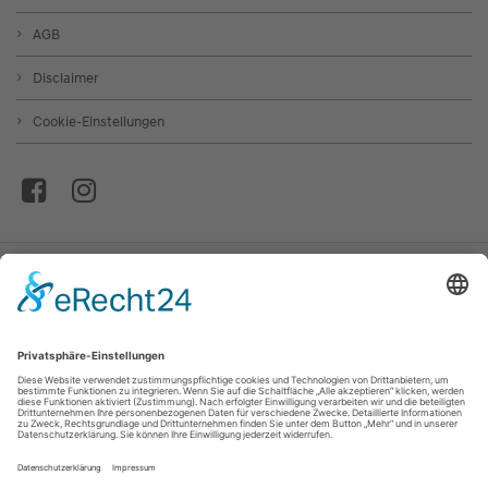
AGB
Disclaimer
Cookie-Einstellungen
© Autohaus Stanglmair GmbH & Co. Betriebs KG
* Die Informationen erfolgen gemäß der Pkw-
Energieverbrauchskennzeichnungsverordnung. Die angegebenen Werte
wurden nach dem vorgeschriebenen Messverfahren WLTP (Worldwide
harmonized Light-duty vehicles Test Procedure) ermittelt. Der
Kraftstoffverbrauch und der CO₂-Ausstoß eines Pkw sind nicht nur von der
effizienten Ausnutzung des Kraftstoffs durch den Pkw, sondern auch vom
Fahrstil und anderen nichttechnischen Faktoren abhängig. CO₂ ist das für die
Erderwärmung hauptsächlich verantwortliche Treibhausgas. Ein Leitfaden