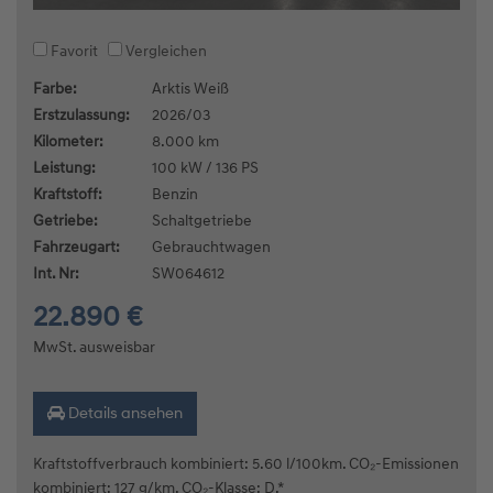
Favorit
Vergleichen
Farbe:
Arktis Weiß
Erstzulassung:
2026/03
Kilometer:
8.000 km
Leistung:
100 kW / 136 PS
Kraftstoff:
Benzin
Getriebe:
Schaltgetriebe
Fahrzeugart:
Gebrauchtwagen
Int. Nr:
SW064612
22.890 €
MwSt. ausweisbar
Details ansehen
Kraftstoffverbrauch kombiniert: 5.60 l/100km. CO₂-Emissionen
kombiniert: 127 g/km. CO₂-Klasse: D.*