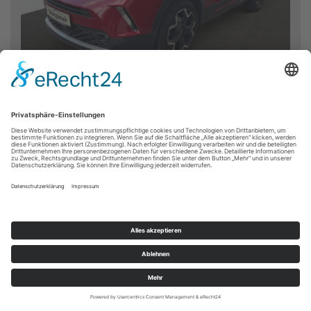
Favorit
Vergleichen
Farbe:
Power Rot
Erstzulassung:
2021/12
Kilometer:
43.200 km
Leistung:
96 kW / 131 PS
Kraftstoff:
Benzin
Getriebe:
Automatik
Fahrzeugart:
Gebrauchtwagen
Int. Nr:
MW047097
18.490 €
MwSt. nicht ausweisbar