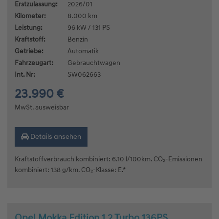
Erstzulassung:
2026/01
Kilometer:
8.000 km
Leistung:
96 kW / 131 PS
Kraftstoff:
Benzin
Getriebe:
Automatik
Fahrzeugart:
Gebrauchtwagen
Int. Nr:
SW062663
23.990 €
MwSt. ausweisbar
Details ansehen
Kraftstoffverbrauch kombiniert: 6.10 l/100km. CO₂-Emissionen
kombiniert: 138 g/km. CO₂-Klasse: E.*
Opel Mokka Edition 1.2 Turbo 136PS