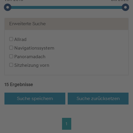
Erweiterte Suche
Allrad
Navigationssystem
Panoramadach
Sitzheizung vorn
15 Ergebnisse
Suche speichern
Suche zurücksetzen
1