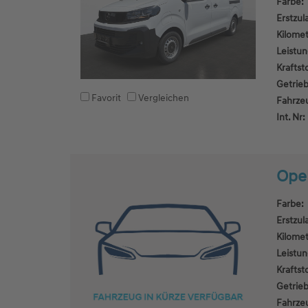
Farbe:
Erstzul
Kilomet
Leistun
Kraftsto
Getrieb
Favorit
Vergleichen
Fahrze
Int. Nr:
Opel
Farbe:
Erstzul
Kilomet
Leistun
Kraftsto
Getrieb
Fahrze