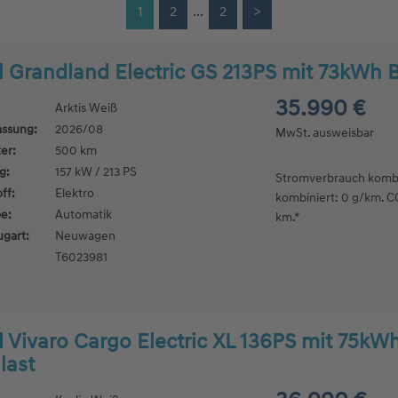
1
2
...
2
>
 Grandland Electric GS 213PS mit 73kWh 
35.990 €
Arktis Weiß
assung:
2026/08
MwSt. ausweisbar
er:
500 km
g:
157 kW / 213 PS
Stromverbrauch kombi
ff:
Elektro
kombiniert: 0 g/km. CO
e:
Automatik
km.*
ugart:
Neuwagen
T6023981
 Vivaro Cargo Electric XL 136PS mit 75kWh
last