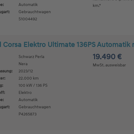
e:
Automatik
km.*
ugart:
Gebrauchtwagen
S1004492
 Corsa Elektro Ultimate 136PS Automatik 
19.490 €
Schwarz Perla
Nera
MwSt. ausweisbar
assung:
2023/12
er:
22.000 km
g:
100 kW / 136 PS
ff:
Elektro
e:
Automatik
ugart:
Gebrauchtwagen
P4265873