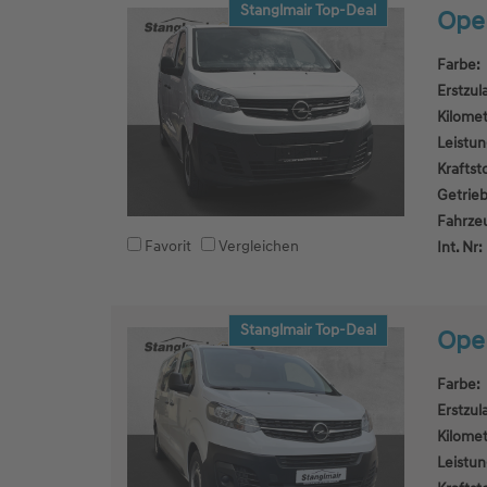
Stanglmair Top-Deal
Opel
Farbe:
Erstzul
Kilomet
Leistun
Kraftsto
Getrieb
Fahrze
Favorit
Vergleichen
Int. Nr:
Stanglmair Top-Deal
Opel
Farbe:
Erstzul
Kilomet
Leistun