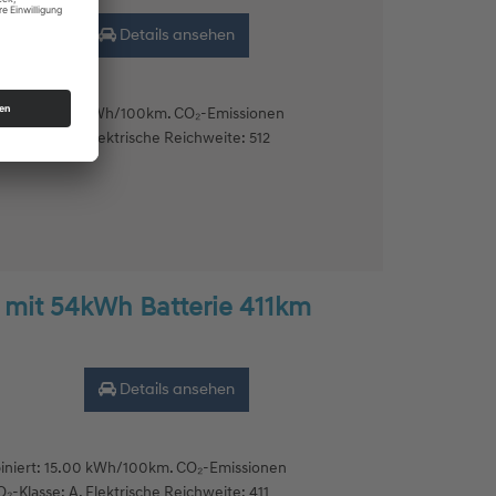
Details ansehen
niert: 17.40 kWh/100km. CO₂-Emissionen
₂-Klasse: A. Elektrische Reichweite: 512
PS mit 54kWh Batterie 411km
Details ansehen
niert: 15.00 kWh/100km. CO₂-Emissionen
₂-Klasse: A. Elektrische Reichweite: 411