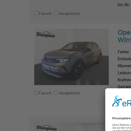
Int. Nr:
Favorit
Vergleichen
Opel
Wint
Farbe:
Erstzul
Kilomet
Leistun
Kraftsto
Getrieb
Favorit
Vergleichen
Fahrze
Int. Nr:
Opel