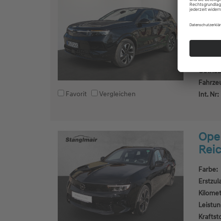
Farbe:
Erstzul
Kilomet
Leistun
Kraftsto
Getrieb
Fahrze
Favorit
Vergleichen
Int. Nr:
Opel
Rei
Farbe:
Erstzul
Kilomet
Leistun
Kraftsto