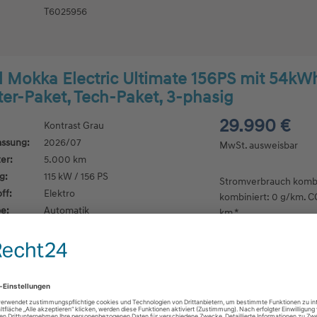
T6025956
 Mokka Electric Ultimate 156PS mit 54kW
er-Paket, Tech-Paket, 3-phasig
29.990 €
Kontrast Grau
assung:
2026/07
MwSt. ausweisbar
er:
5.000 km
g:
115 kW / 156 PS
Stromverbrauch kombi
ff:
Elektro
kombiniert: 0 g/km. CO
e:
Automatik
km.*
ugart:
Gebrauchtwagen
TW003967
 Grandland Electric GS 213PS mit 73kWh 