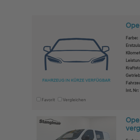
Opel
Farbe:
Erstzul
Kilomet
Leistun
Kraftsto
Getrieb
Fahrze
Int. Nr:
Favorit
Vergleichen
Opel
verg