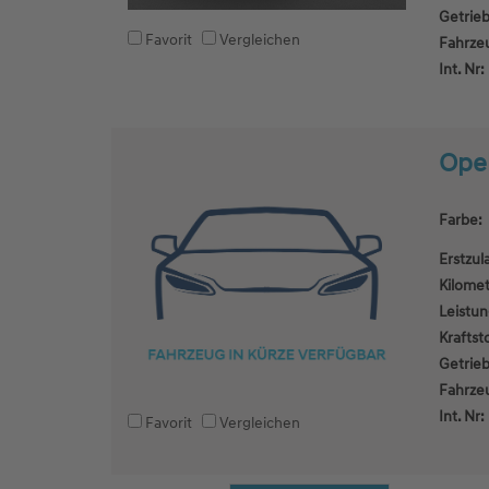
Getrieb
Favorit
Vergleichen
Fahrze
Int. Nr:
Opel
Farbe:
Erstzul
Kilomet
Leistun
Kraftsto
Getrieb
Fahrze
Int. Nr:
Favorit
Vergleichen