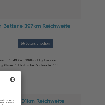
h Batterie 397km Reichweite
Details ansehen
niert: 15.40 kWh/100km. CO₂-Emissionen
₂-Klasse: A. Elektrische Reichweite: 403
Batterie 501km Reichweite