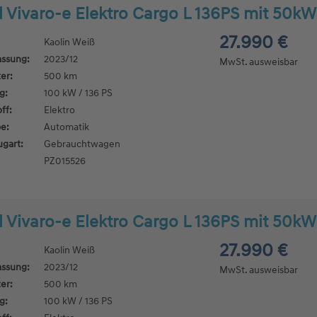
 Vivaro-e Elektro Cargo L 136PS mit 50kW
27.990 €
Kaolin Weiß
assung:
2023/12
MwSt. ausweisbar
er:
500 km
g:
100 kW / 136 PS
ff:
Elektro
e:
Automatik
ugart:
Gebrauchtwagen
PZ015526
 Vivaro-e Elektro Cargo L 136PS mit 50kW
27.990 €
Kaolin Weiß
assung:
2023/12
MwSt. ausweisbar
er:
500 km
g:
100 kW / 136 PS