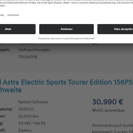
37.990 €
Karbon Schwarz
assung:
2026/05
MwSt. ausweisbar
er:
5.000 km
g:
157 kW / 213 PS
Stromverbrauch kombi
ff:
Elektro
kombiniert: 0 g/km. CO
e:
Automatik
km.*
ugart:
Gebrauchtwagen
T6024058
 Astra Electric Sports Tourer Edition 156
chweite
30.990 €
Karbon Schwarz
assung:
2025/03
MwSt. ausweisbar
er:
22.000 km
g:
115 kW / 156 PS
Stromverbrauch kombi
ff:
Elektro
kombiniert: 0 g/km. CO