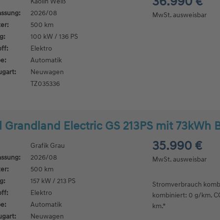
36.990 €
Kaolin Weiß
assung:
2026/08
MwSt. ausweisbar
er:
500 km
g:
100 kW / 136 PS
ff:
Elektro
e:
Automatik
ugart:
Neuwagen
TZ035336
 Grandland Electric GS 213PS mit 73kWh 
35.990 €
Grafik Grau
assung:
2026/08
MwSt. ausweisbar
er:
500 km
g:
157 kW / 213 PS
Stromverbrauch kombi
ff:
Elektro
kombiniert: 0 g/km. CO
e:
Automatik
km.*
ugart:
Neuwagen