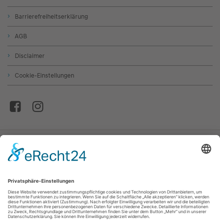
Barrierefreiheitserklärung
AGB
Disclaimer
Cookie-Einstellungen
© Autohaus Stanglmair GmbH & Co. Betriebs KG
* Die Informationen erfolgen gemäß der Pkw-
Energieverbrauchskennzeichnungsverordnung. Die angegebenen Werte
wurden nach dem vorgeschriebenen Messverfahren WLTP (Worldwide
harmonized Light-duty vehicles Test Procedure) ermittelt. Der