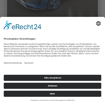
Favorit
Vergleichen
Farbe:
Vibrant Blue
Erstzulassung:
2026/06
Kilometer:
8.000 km
Leistung:
74 kW / 101 PS
Kraftstoff:
Benzin
Getriebe:
Schaltgetriebe
Fahrzeugart:
Gebrauchtwagen
Int. Nr:
SZ679941
22.990 €
MwSt. ausweisbar
Details ansehen