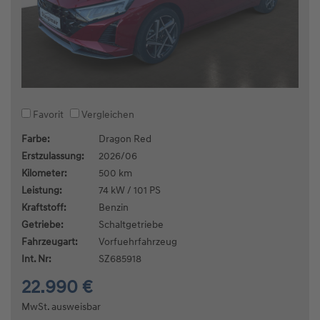
Favorit
Vergleichen
Farbe:
Dragon Red
Erstzulassung:
2026/06
Kilometer:
500 km
Leistung:
74 kW / 101 PS
Kraftstoff:
Benzin
Getriebe:
Schaltgetriebe
Fahrzeugart:
Vorfuehrfahrzeug
Int. Nr:
SZ685918
22.990 €
MwSt. ausweisbar