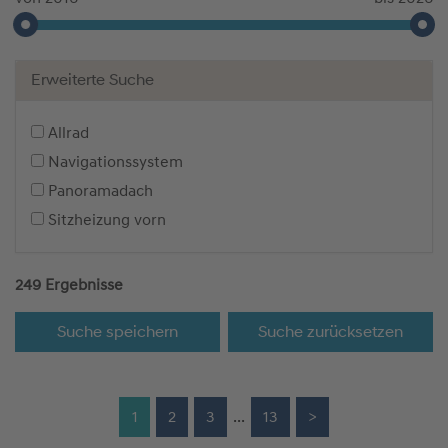
Erweiterte Suche
Allrad
Navigationssystem
Panoramadach
Sitzheizung vorn
249 Ergebnisse
Suche speichern
Suche zurücksetzen
1
2
3
...
13
>