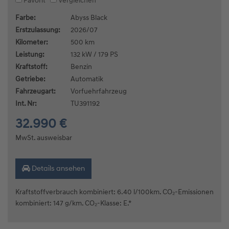
Favorit
Vergleichen
Farbe:
Abyss Black
Erstzulassung:
2026/07
Kilometer:
500 km
Leistung:
132 kW / 179 PS
Kraftstoff:
Benzin
Getriebe:
Automatik
Fahrzeugart:
Vorfuehrfahrzeug
Int. Nr:
TU391192
32.990 €
MwSt. ausweisbar
Details ansehen
Kraftstoffverbrauch kombiniert: 6.40 l/100km. CO₂-Emissionen
kombiniert: 147 g/km. CO₂-Klasse: E.*