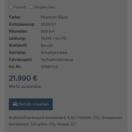
Favorit
Vergleichen
Farbe:
Phantom Black
Erstzulassung:
2026/07
Kilometer:
500 km
Leistung:
74 kW / 101 PS
Kraftstoff:
Benzin
Getriebe:
Schaltgetriebe
Fahrzeugart:
Vorfuehrfahrzeug
Int. Nr:
SZ681102
21.990 €
MwSt. ausweisbar
Details ansehen
Kraftstoffverbrauch kombiniert: 5.50 l/100km. CO₂-Emissionen
kombiniert: 124 g/km. CO₂-Klasse: D.*